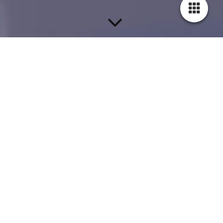
Willkommen!
Wir freuen uns, dass Sie den Weg zu
uns gefunden haben. Hier entsteht ein
Ort, an dem Kreativität, Design und
Innovation aufeinandertreffen, um
außergewöhnliche architektonische
Meisterwerke zu schaffen.